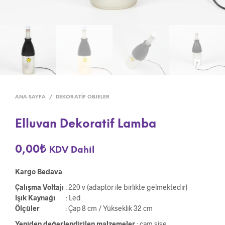
ANA SAYFA
/
DEKORATIF OBJELER
Elluvan Dekoratif Lamba
0,00
₺
KDV Dahil
Kargo Bedava
Çalışma Voltajı
: 220 v (adaptör ile birlikte gelmektedir)
Işık Kaynağı
: Led
Ölçüler
: Çap 8 cm / Yükseklik 32 cm
Yeniden değerlendirilen malzemeler
: cam şişe