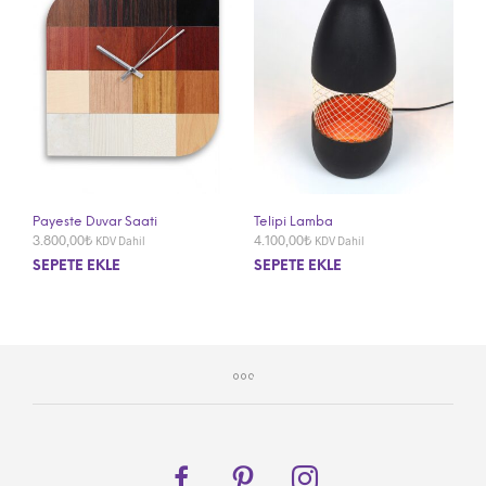
Payeste Duvar Saati
Telipi Lamba
3.800,00
₺
4.100,00
₺
KDV Dahil
KDV Dahil
SEPETE EKLE
SEPETE EKLE